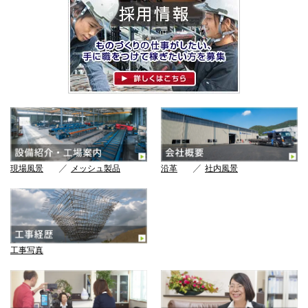
／
／
現場風景
メッシュ製品
沿革
社内風景
工事写真