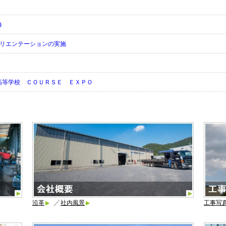
修
オリエンテーションの実施
高等学校 ＣＯＵＲＳＥ ＥＸＰＯ
／
沿革
社内風景
工事写