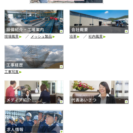
／
／
現場風景
メッシュ製品
沿革
社内風景
工事写真